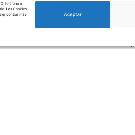
Mé
C, teléfono o
d
tio. Las Cookies
0
Aceptar
es encontrar más
So
Bi
a
a
de
y 
e
Leer Más »
L
Cargar Más