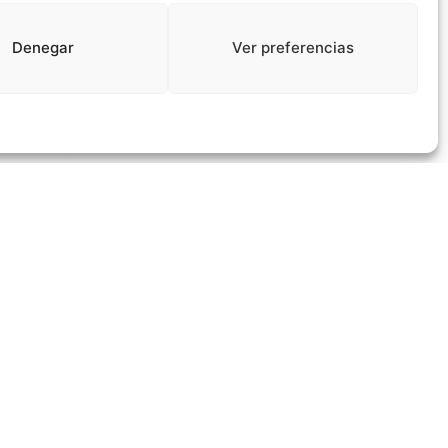
dicas y Sanitarias a los jóvenes graduados,
esde Talento-EPHOS colaboramos con la
Denegar
Ver preferencias
ciedad Española de Ingeniería
omédica.Así, impulsamos el #talento y
cercamos nuevas oportunidades de
sarrollo profesional en un sector innovador
en constante
volución”.#TalentoEPHOS #IngenieriaBiomedica #IngBiome
eer Más »