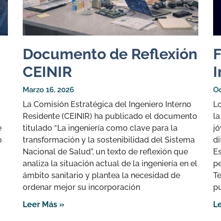
Documento de Reflexión
F
CEINIR
I
Marzo 16, 2026
Oc
La Comisión Estratégica del Ingeniero Interno
L
Residente (CEINIR) ha publicado el documento
la
e
titulado “La ingeniería como clave para la
jó
o
transformación y la sostenibilidad del Sistema
di
Nacional de Salud”, un texto de reflexión que
E
analiza la situación actual de la ingeniería en el
pe
ámbito sanitario y plantea la necesidad de
Te
ordenar mejor su incorporación
pu
Leer Más »
L