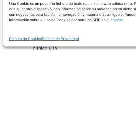
Una Cookie es un pequeño fichero de texto que un sitio web coloca en su P
de Empresas de Tecnología Sanitaria, y la
cualquier otro dispositivo, con información sobre su navegación en dicho si
Fundación Ortega-Marañón, presentaron el 2
son necesarias para facilitar la navegación y hacerla más amigable. Pued
de junio de 2025 el informe “La tecnología
información sobre el uso de Cookies por parte de SEIB en el
enlace
.
sanitaria ante la digitalización y la inteligenci
artificial”, en el que se analiza cómo estas
Política de Cookies
Política de Privacidad
soluciones disruptivas optimizan la práctica
clínica y la
Leer Más »