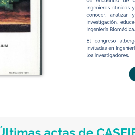
de encuentro de cie
ingenieros clínicos 
conocer, analizar
investigación, educa
Ingeniería Biomédica
El congreso alberg
invitadas en Ingeni
los investigadores.
Últimas actas de CASEI