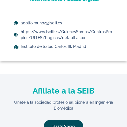
adolfo.munoz@isciii.es
https://www.isciii.es/QuienesSomos/CentrosPro
pios/UITES/Paginas/default.aspx
Instituto de Salud Carlos III, Madrid
Afíliate a la SEIB
Únete a la sociedad profesional pionera en Ingeniería
Biomédica
Hazte Socio